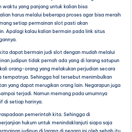
aktu yang panjang untuk kalian bisa
lian harus melalui beberapa proses agar bisa meraih
ang setiap permainan slot pasti akan
 Apalagi kalau kalian bermain pada link situs
gannya.
ta dapat bermain judi slot dengan mudah melalui
nan judipun tidak pernah ada yang di larang satupun
sekali orang-orang yang melakukan perjudian secara
da tempatnya. Sehingga hal tersebut menimbulkan
atan yang dapat merugikan orang lain. Negarapun juga
ka sampai terjadi. Namun memang pada umumnya
 di setiap harinya.
aspadaan pemerintah kita. Sehingga di
rjanjian hukum untuk menindaklanjuti siapa saja
ermainan judipun di larang di negara ini oleh sebab itu