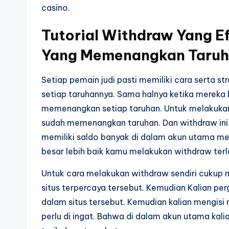
casino.
Tutorial Withdraw Yang E
Yang Memenangkan Taruha
Setiap pemain judi pasti memiliki cara serta s
setiap taruhannya. Sama halnya ketika mereka 
memenangkan setiap taruhan. Untuk melakukan w
sudah memenangkan taruhan. Dan withdraw ini s
memiliki saldo banyak di dalam akun utama me
besar lebih baik kamu melakukan withdraw terleb
Untuk cara melakukan withdraw sendiri cukup m
situs terpercaya tersebut. Kemudian Kalian pe
dalam situs tersebut. Kemudian kalian mengisi n
perlu di ingat. Bahwa di dalam akun utama kalia