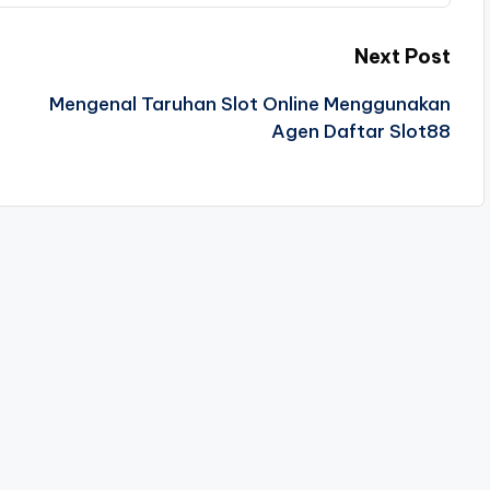
Next Post
Mengenal Taruhan Slot Online Menggunakan
Agen Daftar Slot88