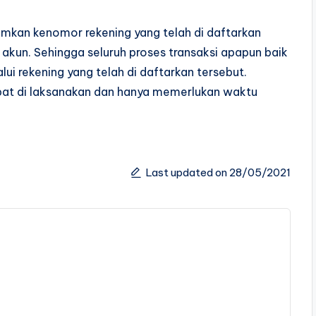
rimkan kenomor rekening yang telah di daftarkan
akun. Sehingga seluruh proses transaksi apapun baik
ui rekening yang telah di daftarkan tersebut.
pat di laksanakan dan hanya memerlukan waktu
Last updated on 28/05/2021