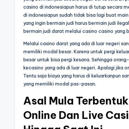
casino di indonesiapun harus di tutup secara m
di indonesiapun sudah tidak bisa lagi buat main
yang ingin bermain judi harus bermain judi il
bermain judi darat melalui casino casino yang b
Melalui casino darat yang ada di luar negeri sa
memiliki modal besar. Karena untuk pergi kelua
besar untuk bisa pergi kesana. Sehingga orang
kecasino yang ada di luar negeri. Apalagi jika o
Tentu saja biaya yang harus di keluarkanpun sa
yang memiliki modal pas-pasan.
Asal Mula Terbentuk
Online Dan Live Cas