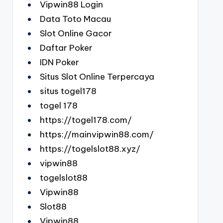
Vipwin88 Login
Data Toto Macau
Slot Online Gacor
Daftar Poker
IDN Poker
Situs Slot Online Terpercaya
situs togel178
togel 178
https://togel178.com/
https://mainvipwin88.com/
https://togelslot88.xyz/
vipwin88
togelslot88
Vipwin88
Slot88
Vipwin88