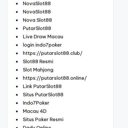
NovaSlot88
NovaSlot88
Nova Slot88
PutarSlot88
Live Draw Macau
login indo7poker
https://putarslot88.club/
Slot88 Resmi
Slot Mahjong
https://putarslot88.online/
Link PutarSlot88
Situs PutarSlot88
Indo7Poker
Macau 4D
Situs Poker Resmi
Dadu Online