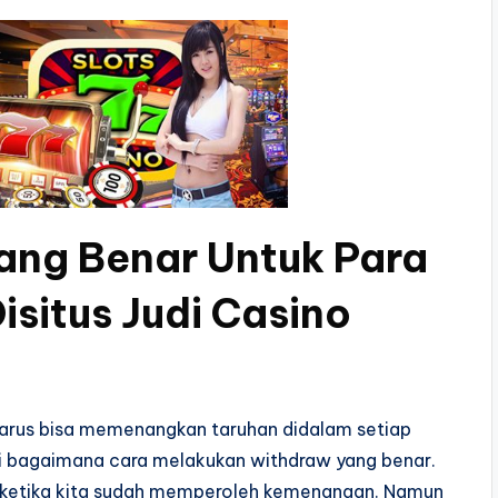
ang Benar Untuk Para
isitus Judi Casino
 harus bisa memenangkan taruhan didalam setiap
ri bagaimana cara melakukan withdraw yang benar.
 ketika kita sudah memperoleh kemenangan. Namun