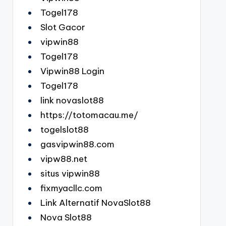
Togel178
Slot Gacor
vipwin88
Togel178
Vipwin88 Login
Togel178
link novaslot88
https://totomacau.me/
togelslot88
gasvipwin88.com
vipw88.net
situs vipwin88
fixmyacllc.com
Link Alternatif NovaSlot88
Nova Slot88