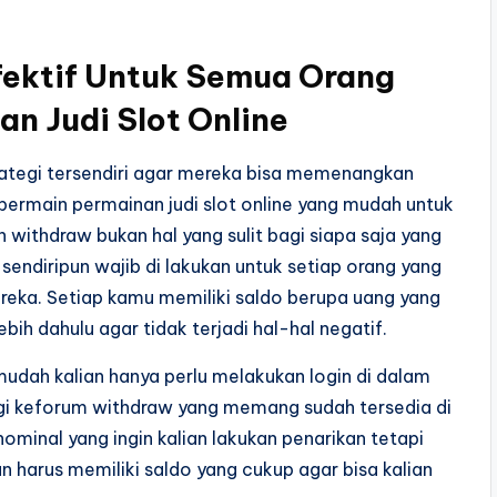
fektif Untuk Semua Orang
n Judi Slot Online
trategi tersendiri agar mereka bisa memenangkan
bermain permainan judi slot online yang mudah untuk
ithdraw bukan hal yang sulit bagi siapa saja yang
endiripun wajib di lakukan untuk setiap orang yang
reka. Setiap kamu memiliki saldo berupa uang yang
ih dahulu agar tidak terjadi hal-hal negatif.
udah kalian hanya perlu melakukan login di dalam
rgi keforum withdraw yang memang sudah tersedia di
ominal yang ingin kalian lakukan penarikan tetapi
n harus memiliki saldo yang cukup agar bisa kalian