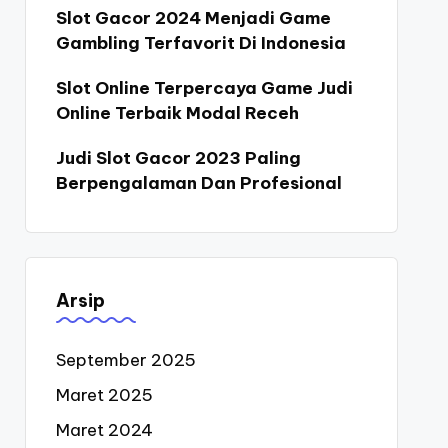
Slot Gacor 2024 Menjadi Game
Gambling Terfavorit Di Indonesia
Slot Online Terpercaya Game Judi
Online Terbaik Modal Receh
Judi Slot Gacor 2023 Paling
Berpengalaman Dan Profesional
Arsip
September 2025
Maret 2025
Maret 2024