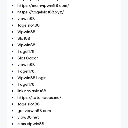
https://mainvipwin88.com/
https://togelslot88.xyz/
vipwin88
togelslot88
Vipwin88
Slot88
Vipwin88
Togel178
Slot Gacor
vipwin88
Togel178
Vipwin88 Login
Togel178
link novaslot88
https://totomacau.me/
togelslot88
gasvipwin88.com
vipw88.net
situs vipwin88