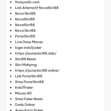
fixmyacllc.com
Link Alternatif NovaSlot88
Nova Slot88
NovaSlot88
NovaSlot88
Nova Slot88
PutarSlot88
Live Draw Macau
login indo7poker
https://putarslot88.club/
Slot88 Resmi
Slot Mahjong
https://putarslot88.online/
Link PutarSlot88
Situs PutarSlot88
Indo7Poker
Macau 4D
Situs Poker Resmi
Dadu Online
Agen Kartu Poker