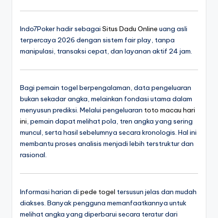
Indo7Poker hadir sebagai
Situs Dadu Online
uang asli
terpercaya 2026 dengan sistem fair play, tanpa
manipulasi, transaksi cepat, dan layanan aktif 24 jam.
Bagi pemain togel berpengalaman, data pengeluaran
bukan sekadar angka, melainkan fondasi utama dalam
menyusun prediksi. Melalui pengeluaran
toto macau hari
ini
, pemain dapat melihat pola, tren angka yang sering
muncul, serta hasil sebelumnya secara kronologis. Hal ini
membantu proses analisis menjadi lebih terstruktur dan
rasional.
Informasi harian di
pede togel
tersusun jelas dan mudah
diakses. Banyak pengguna memanfaatkannya untuk
melihat angka yang diperbarui secara teratur dari