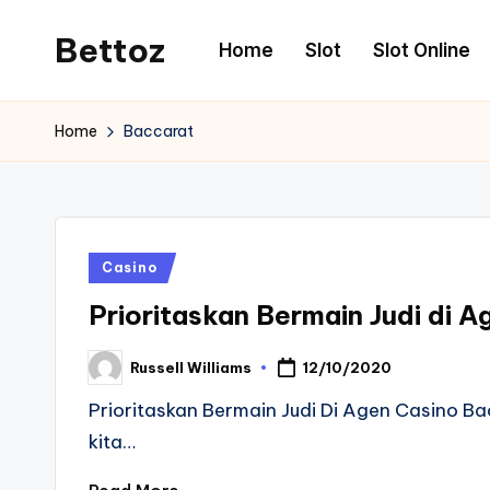
Bettoz
Home
Slot
Slot Online
Home
Baccarat
Posted
Casino
in
Prioritaskan Bermain Judi di 
Russell Williams
12/10/2020
Posted
by
Prioritaskan Bermain Judi Di Agen Casino Ba
kita…