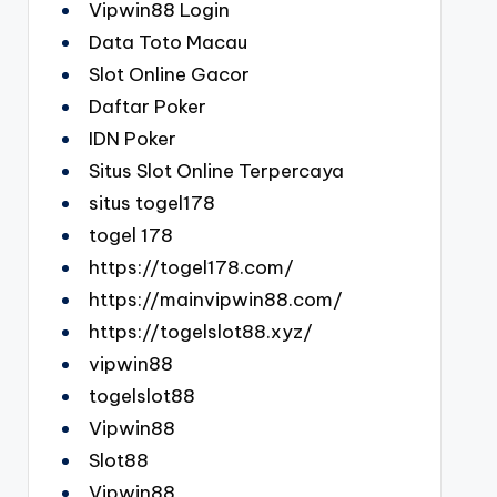
Vipwin88 Login
Data Toto Macau
Slot Online Gacor
Daftar Poker
IDN Poker
Situs Slot Online Terpercaya
situs togel178
togel 178
https://togel178.com/
https://mainvipwin88.com/
https://togelslot88.xyz/
vipwin88
togelslot88
Vipwin88
Slot88
Vipwin88