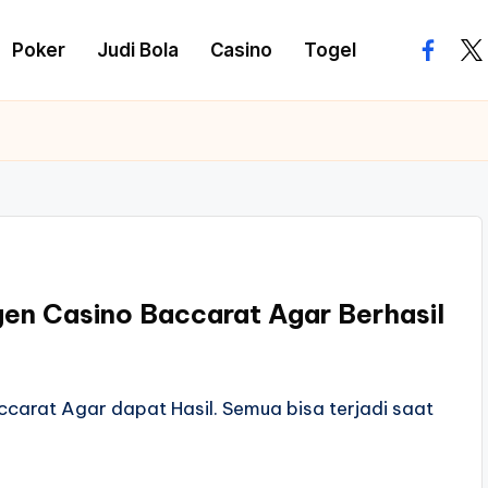
Poker
Judi Bola
Casino
Togel
facebo
twi
Agen Casino Baccarat Agar Berhasil
ccarat Agar dapat Hasil. Semua bisa terjadi saat