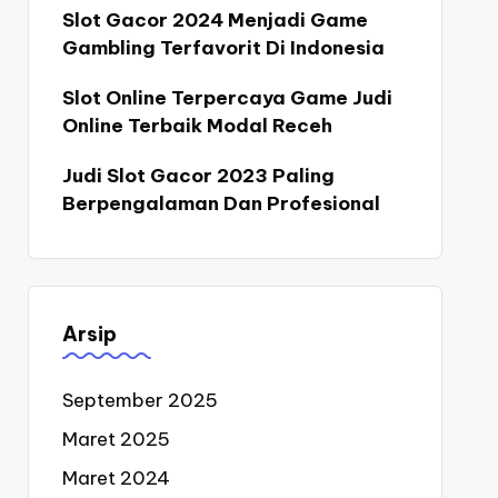
Slot Gacor 2024 Menjadi Game
Gambling Terfavorit Di Indonesia
Slot Online Terpercaya Game Judi
Online Terbaik Modal Receh
Judi Slot Gacor 2023 Paling
Berpengalaman Dan Profesional
Arsip
September 2025
Maret 2025
Maret 2024