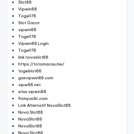
Slot88
Vipwin88
Togel178
Slot Gacor
vipwin88
Togel178
Vipwin88 Login
Togel178
link novaslot88
https://totomacau.me/
togelslot88
gasvipwin88.com
vipw88.net
situs vipwin88
fixmyacllc.com
Link Alternatif NovaSlot88
Nova Slot88
NovaSlot88
NovaSlot88
Nova Slot88