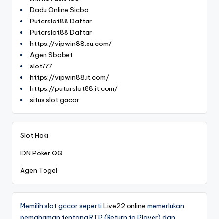
Dadu Online Sicbo
Putarslot88 Daftar
Putarslot88 Daftar
https://vipwin88.eu.com/
Agen Sbobet
slot777
https://vipwin88.it.com/
https://putarslot88.it.com/
situs slot gacor
Slot Hoki
IDN Poker QQ
Agen Togel
Memilih slot gacor seperti
Live22 online
memerlukan
pemahaman tentang RTP (Return to Player) dan