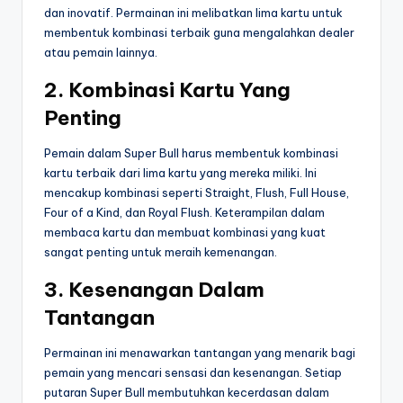
dan inovatif. Permainan ini melibatkan lima kartu untuk
membentuk kombinasi terbaik guna mengalahkan dealer
atau pemain lainnya.
2. Kombinasi Kartu Yang
Penting
Pemain dalam Super Bull harus membentuk kombinasi
kartu terbaik dari lima kartu yang mereka miliki. Ini
mencakup kombinasi seperti Straight, Flush, Full House,
Four of a Kind, dan Royal Flush. Keterampilan dalam
membaca kartu dan membuat kombinasi yang kuat
sangat penting untuk meraih kemenangan.
3. Kesenangan Dalam
Tantangan
Permainan ini menawarkan tantangan yang menarik bagi
pemain yang mencari sensasi dan kesenangan. Setiap
putaran Super Bull membutuhkan kecerdasan dalam