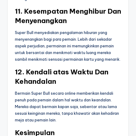
11. Kesempatan Menghibur Dan
Menyenangkan
Super Bull menyediakan pengalaman hiburan yang
menyenangkan bagi para pemain. Lebih dari sekadar
aspek perjudian, permainan ini memungkinkan pemain
untuk bersantai dan menikmati waktu luang mereka
sambil menikmati sensasi permainan kartu yang menarik.
12. Kendali atas Waktu Dan
Kehandalan
Bermain Super Bull secara online memberikan kendali
penuh pada pemain dalam hal waktu dan keandalan.
Mereka dapat bermain kapan saja, sebentar atau lama
sesuai keinginan mereka, tanpa khawatir akan kehadiran
meja atau pemain lain.
Kesimpulan