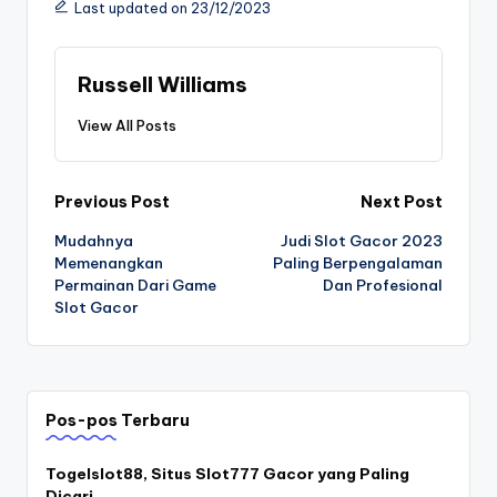
Last updated on 23/12/2023
Russell Williams
View All Posts
Post
Previous Post
Next Post
Mudahnya
Judi Slot Gacor 2023
navigation
Memenangkan
Paling Berpengalaman
Permainan Dari Game
Dan Profesional
Slot Gacor
Pos-pos Terbaru
Togelslot88, Situs Slot777 Gacor yang Paling
Dicari