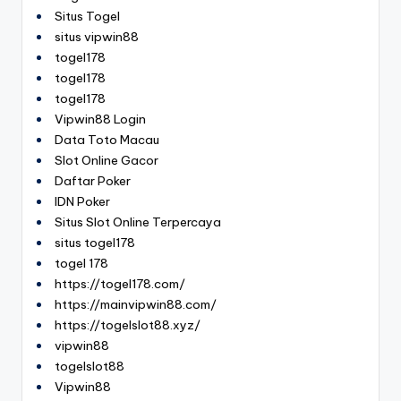
Situs Togel
situs vipwin88
togel178
togel178
togel178
Vipwin88 Login
Data Toto Macau
Slot Online Gacor
Daftar Poker
IDN Poker
Situs Slot Online Terpercaya
situs togel178
togel 178
https://togel178.com/
https://mainvipwin88.com/
https://togelslot88.xyz/
vipwin88
togelslot88
Vipwin88