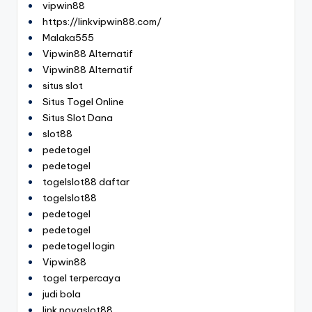
vipwin88
https://linkvipwin88.com/
Malaka555
Vipwin88 Alternatif
Vipwin88 Alternatif
situs slot
Situs Togel Online
Situs Slot Dana
slot88
pedetogel
pedetogel
togelslot88 daftar
togelslot88
pedetogel
pedetogel
pedetogel login
Vipwin88
togel terpercaya
judi bola
link novaslot88