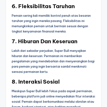
6. Fleksibilitas Taruhan
Pemain sering kali memiliki kontrol penuh atas besaran
taruhan yang ingin mereka pasang. Fleksibilitas ini
memungkinkan pemain untuk bermain sesuai dengan
tingkat kenyamanan finansial mereka.
7. Hiburan Dan Keseruan
Lebih dari sekadar perjudian, Super Bull menyajikan
hiburan dan keseruan. Permainan ini memberikan
pengalaman yang mendebarkan dan menyenangkan bagi
para pemain yang ingin bersantai sambil menikmati
sensasi permainan kartu.
8. Interaksi Sosial
Meskipun Super Bull lebih fokus pada aspek permainan,
beberapa platform judi online menyediakan fitur interaksi
sosial. Pemain dapat berkomunikasi melalui obrolan atau
forum, berbagi strategi, atau bahkan mengikuti