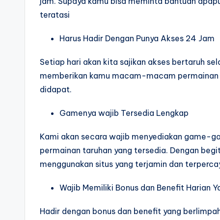
jam. Supaya kamu bisa meminta bantuan apapu
teratasi
Harus Hadir Dengan Punya Akses 24 Jam
Setiap hari akan kita sajikan akses bertaruh s
memberikan kamu macam-macam permainan y
didapat.
Gamenya wajib Tersedia Lengkap
Kami akan secara wajib menyediakan game-g
permainan taruhan yang tersedia. Dengan beg
menggunakan situs yang terjamin dan terperca
Wajib Memiliki Bonus dan Benefit Harian
Hadir dengan bonus dan benefit yang berlimpah