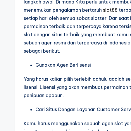
langkah awal. Di mana Kita perlu untuk memb
menemukan pengalaman bertaruh
slot88
terba
setiap hari oleh semua sobat slotter. Dan saat
permainan terbaik dan terpercaya karena tersi
slot dengan situs terbaik yang membuat kamu
sebuah agen resmi dan terpercaya di Indonesia
sebagai berikut.
Gunakan Agen Berlisensi
Yang harus kalian pilih terlebih dahulu adalah 
lisensi. Lisensi yang akan membuat permainan
penipuan apapun.
Cari Situs Dengan Layanan Customer Ser
Kamu harus menggunakan sebuah agen slot yan