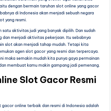
itu dengan bermain taruhan slot online yang gacor
babnya di Indonesia akan menjadi sebuah negara
lot yang resmi.
 satu aktivitas judi yang banyak dipilih. Dan sudah
g dan menjadi aktivitas pekerjaan. Itu sebabnya
n slot akan menjadi tahap mudah. Tetapi kita
mukan agen slot gacor yang resmi dan terpercaya.
ini maka semakin mudah kita punya gaya permainan
n dan membuat kamu makin gampang jadi pemenang.
nline Slot Gacor Resmi
gacor online terbaik dan resmi di Indonesia adalah