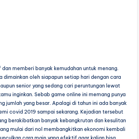
ktif dan memberi banyak kemudahan untuk menang.
a dimainkan oleh siapapun setiap hari dengan cara
taupun senior yang sedang cari peruntungan lewat
kamu inginkan. Sebab game online ini memang punya
g jumlah yang besar. Apalagi di tahun ini ada banyak
demi covid 2019 sampai sekarang. Kejadian tersebut
ng berakibatkan banyak kebangkrutan dan kesulitan
juang mulai dari nol membangkitkan ekonomi kembali
nculkan cara main yang efektif agar kalian bisa