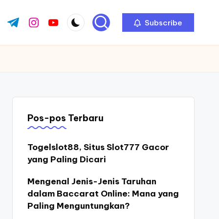
Subscribe
ok.com
tter.com
t.me
instagram.com
youtube.com
Pos-pos Terbaru
Togelslot88, Situs Slot777 Gacor
yang Paling Dicari
Mengenal Jenis-Jenis Taruhan
dalam Baccarat Online: Mana yang
Paling Menguntungkan?