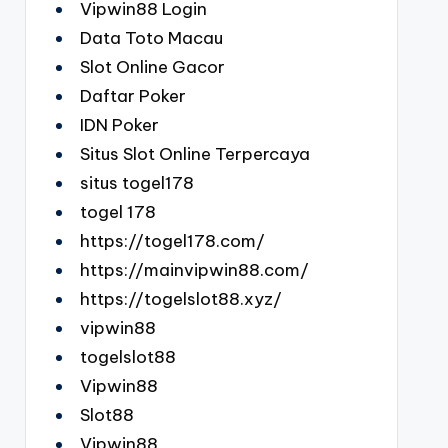
Vipwin88 Login
Data Toto Macau
Slot Online Gacor
Daftar Poker
IDN Poker
Situs Slot Online Terpercaya
situs togel178
togel 178
https://togel178.com/
https://mainvipwin88.com/
https://togelslot88.xyz/
vipwin88
togelslot88
Vipwin88
Slot88
Vipwin88