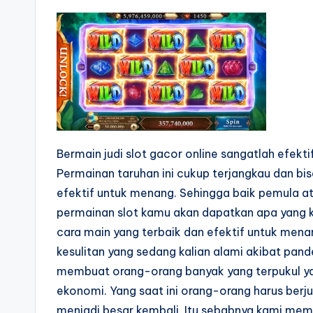
Bermain judi slot gacor online sangatlah efe
Permainan taruhan ini cukup terjangkau dan bis
efektif untuk menang. Sehingga baik pemula a
permainan slot kamu akan dapatkan apa yang 
cara main yang terbaik dan efektif untuk menan
kesulitan yang sedang kalian alami akibat pan
membuat orang-orang banyak yang terpukul ya
ekonomi. Yang saat ini orang-orang harus ber
menjadi besar kembali. Itu sebabnya kami memu